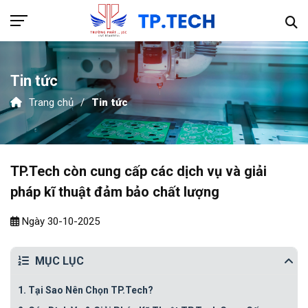
Tin tức
Trang chủ
Tin tức
Hotline 089.915.9595
TRANG CHỦ
TP.Tech còn cung cấp các dịch vụ và giải
pháp kĩ thuật đảm bảo chất lượng
GIỚI THIỆU
Ngày 30-10-2025
SẢN PHẨM
MỤC LỤC
Thiết bị khí nén
DỰ ÁN
1.
Tại Sao Nên Chọn TP.Tech?
Thiết bị thủy lực