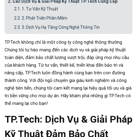
2.
Các Dịch Vụ & Giải Pháp Kỹ Thuật TP.Tech Cung Cấp
TIN TỨC
2.1.
1. Tư Vấn Kỹ Thuật
Thiết bị an toàn
Hỏi đáp
2.2.
2. Phát Triển Phần Mềm
LIÊN HỆ
Thiết bị phòng nổ
2.3.
3. Dịch Vụ Hạ Tầng Công Nghệ Thông Tin
2.4.
4. Giải Pháp An Ninh Mạng
Dụng cụ dưới nước
TP.Tech không chỉ là một công ty công nghệ thông thường.
2.5.
5. Giải Pháp Tích Hợp Hệ Thống
Chúng tôi tự hào mang đến các dịch vụ và giải pháp kỹ thuật
MINING EQUIPMENT
3.
Quy Trình Làm Việc Chuyên Nghiệp
toàn diện, đảm bảo chất lượng vượt trội, đáp ứng mọi nhu cầu
4.
Cam Kết Của TP.Tech
của khách hàng. Từ tư vấn, thiết kế, triển khai đến bảo trì và
GAS&OIL EQUIPMENT
nâng cấp, TP.Tech luôn đồng hành cùng bạn trên con đường
5.
Liên Hệ Với Chúng Tôi
Thiết bị tự động hoá
thành công. Với đội ngũ chuyên gia giàu kinh nghiệm và công
nghệ tiên tiến, chúng tôi cam kết mang lại hiệu quả tối ưu và giá
Thiết bị đo lường và kiểm tra
trị bền vững cho mọi dự án. Hãy khám phá những gì TP.Tech có
thể mang lại cho bạn!
TP.Tech: Dịch Vụ & Giải Pháp
Kỹ Thuật Đảm Bảo Chất