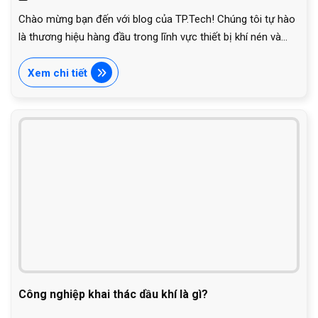
Chào mừng bạn đến với blog của TP.Tech! Chúng tôi tự hào
là thương hiệu hàng đầu trong lĩnh vực thiết bị khí nén và
thủy lực, mang đến những giải pháp tối ưu và đáng tin cậy
cho mọi nhu cầu của bạn. Với nhiều năm kinh nghiệm,
Xem chi tiết
TP.Tech không chỉ cung cấp các sản phẩm chất lượng cao
mà còn lan tỏa những thông điệp giá trị về sự hiệu quả, an
toàn và bền vững trong sản xuất công nghiệp. Hãy cùng
khám phá những điều đặc biệt mà TP.Tech mang lại!
Công nghiệp khai thác dầu khí là gì?