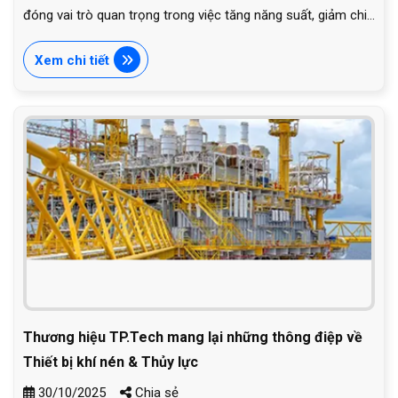
đóng vai trò quan trọng trong việc tăng năng suất, giảm chi
phí và đảm bảo an toàn lao động. Từ các công trình dân
dụng nhỏ đến các dự án quy mô lớn, thiết bị khí nén được
Xem chi tiết
ứng dụng rộng rãi trong nhiều công đoạn khác nhau.
Thương hiệu TP.Tech mang lại những thông điệp về
Thiết bị khí nén & Thủy lực
30/10/2025
Chia sẻ