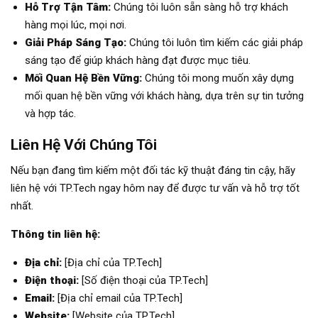
Hỗ Trợ Tận Tâm:
Chúng tôi luôn sẵn sàng hỗ trợ khách
hàng mọi lúc, mọi nơi.
Giải Pháp Sáng Tạo:
Chúng tôi luôn tìm kiếm các giải pháp
sáng tạo để giúp khách hàng đạt được mục tiêu.
Mối Quan Hệ Bền Vững:
Chúng tôi mong muốn xây dựng
mối quan hệ bền vững với khách hàng, dựa trên sự tin tưởng
và hợp tác.
Liên Hệ Với Chúng Tôi
Nếu bạn đang tìm kiếm một đối tác kỹ thuật đáng tin cậy, hãy
liên hệ với TP.Tech ngay hôm nay để được tư vấn và hỗ trợ tốt
nhất.
Thông tin liên hệ:
Địa chỉ:
[Địa chỉ của TP.Tech]
Điện thoại:
[Số điện thoại của TP.Tech]
Email:
[Địa chỉ email của TP.Tech]
Website:
[Website của TP.Tech]