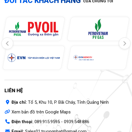
ĐỐI TÁC KHÁCH HÀNG
CỦA CHÚNG TÔI
LIÊN HỆ
Địa chỉ:
Tổ 5, Khu 10, P. Bãi Cháy, Tỉnh Quảng Ninh
Xem bản đồ trên Google Maps
Điện thoại:
089.915.9595
-
0939.548.886
Email:
Sales01.truongphat@gmail.com