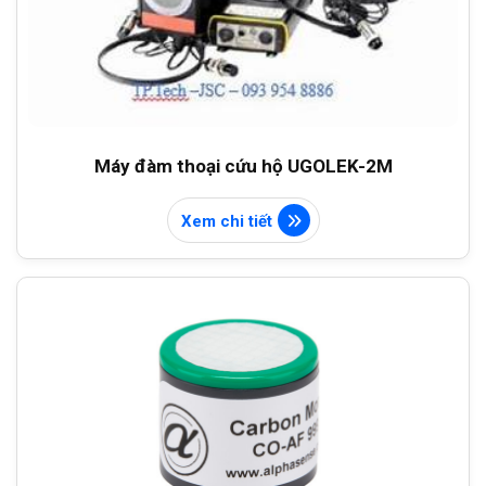
TIN TỨC
Thiết bị an toàn
Hỏi đáp
LIÊN HỆ
Thiết bị phòng nổ
Dụng cụ dưới nước
Máy đàm thoại cứu hộ UGOLEK-2M
MINING EQUIPMENT
Xem chi tiết
GAS&OIL EQUIPMENT
Thiết bị tự động hoá
Thiết bị đo lường và kiểm tra