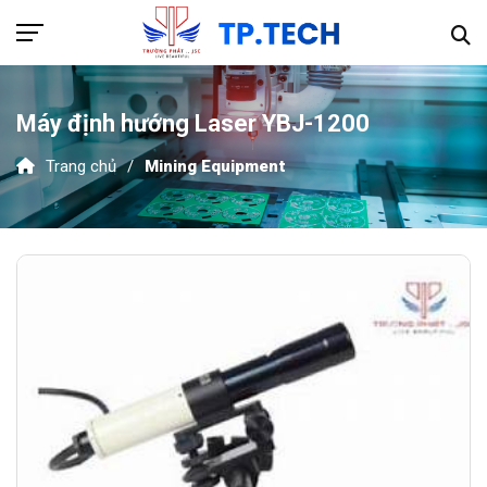
Máy định hướng Laser YBJ-1200
Trang chủ
Mining Equipment
Hotline 089.915.9595
TRANG CHỦ
GIỚI THIỆU
SẢN PHẨM
Thiết bị khí nén
DỰ ÁN
Thiết bị thủy lực