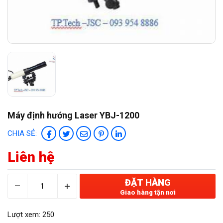
TIN TỨC
Thiết bị an toàn
Hỏi đáp
LIÊN HỆ
Thiết bị phòng nổ
Dụng cụ dưới nước
MINING EQUIPMENT
GAS&OIL EQUIPMENT
Máy định hướng Laser YBJ-1200
Thiết bị tự động hoá
CHIA SẺ:
Thiết bị đo lường và kiểm tra
Liên hệ
ĐẶT HÀNG
–
+
Giao hàng tận nơi
Lượt xem: 250