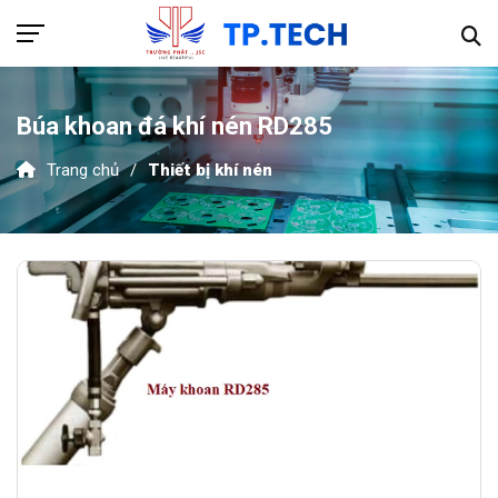
Búa khoan đá khí nén RD285
Trang chủ
Thiết bị khí nén
Hotline 089.915.9595
TRANG CHỦ
GIỚI THIỆU
SẢN PHẨM
Thiết bị khí nén
DỰ ÁN
Thiết bị thủy lực