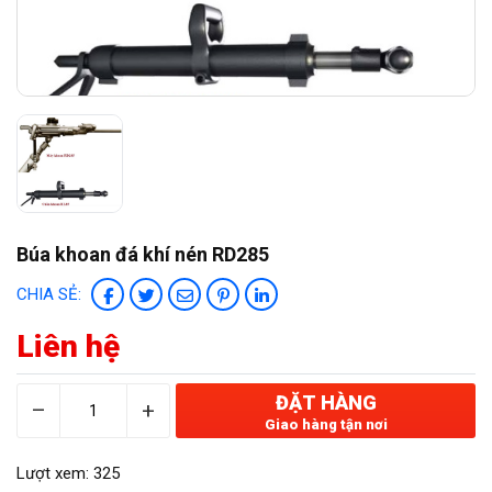
TIN TỨC
Thiết bị an toàn
Hỏi đáp
LIÊN HỆ
Thiết bị phòng nổ
Dụng cụ dưới nước
MINING EQUIPMENT
GAS&OIL EQUIPMENT
Búa khoan đá khí nén RD285
Thiết bị tự động hoá
CHIA SẺ:
Thiết bị đo lường và kiểm tra
Liên hệ
ĐẶT HÀNG
–
+
Giao hàng tận nơi
Lượt xem: 325