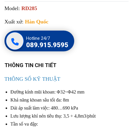
Model:
RD285
Xuất xứ:
Hàn Quốc
Hotline 24/7
089.915.9595
THÔNG TIN CHI TIẾT
THÔNG SỐ KỸ THUẬT
Đường kính mũi khoan: Φ32~Φ42 mm
Khả năng khoan sâu tối đa: 8m
Dải áp suất làm việc: 480…690 kPa
Lưu lượng khí nén tiêu thụ: 3,5 ÷ 4,8m3/phút
Tần số va đập: